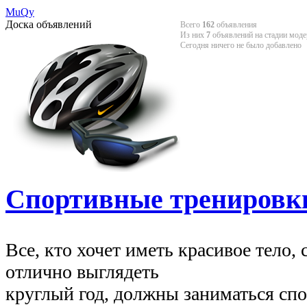
MuQy
Доска объявлений
Всего
162
объявления
Из них
7
объявлений на стадии моде
Сегодня ничего не было добавлено
Спортивные тренировк
Все, кто хочет иметь красивое тело,
отлично выглядеть
круглый год, должны заниматься сп