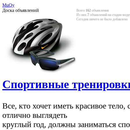
MuQy
Доска объявлений
Всего
162
объявления
Из них
7
объявлений на стадии моде
Сегодня ничего не было добавлено
Спортивные тренировк
Все, кто хочет иметь красивое тело,
отлично выглядеть
круглый год, должны заниматься сп