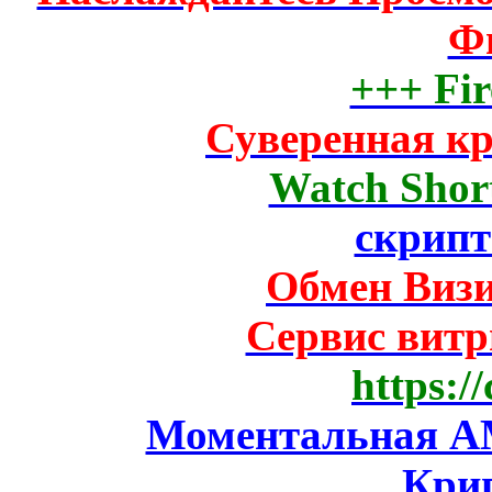
Ф
+++ Fir
Суверенная к
Watch Short
скрипт
Обмен Виз
Сервис вит
https:/
Моментальная AM
Кри