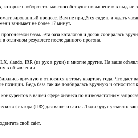
в, которые наоборот только способствуют повышению в выдачи за
оматизированный процесс. Вам не придётся сидеть и ждать часам
мени занимает не более 17 минут.
м прогоняемой базы. Эта база каталогов и досок собиралась вру
 в отличном результате после данного прогона.
OLX, slando, IRR (из рук в руки) и многие другие. На ваше объя
ону в объявлении.
одбирались вручную и относятся к этому кварталу года. Что даст
е позиции. Ведь база так же подбиралась вручную и относится к
е конкурентов в вашей сфере бизнеса по низкочастотным запроса
кого фактора (ПФ) для вашего сайта. Люди будут узнавать ваш 
родвигать свой сайт.