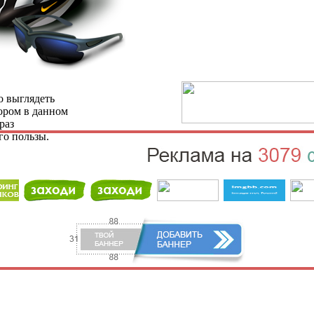
о выглядеть
ором в данном
раз
го пользы.