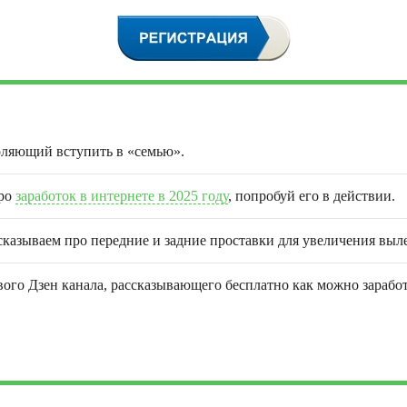
оляющий вступить в «семью».
про
заработок в интернете в 2025 году
, попробуй его в действии.
сказываем про передние и задние проставки для увеличения выле
го Дзен канала, рассказывающего бесплатно как можно заработа