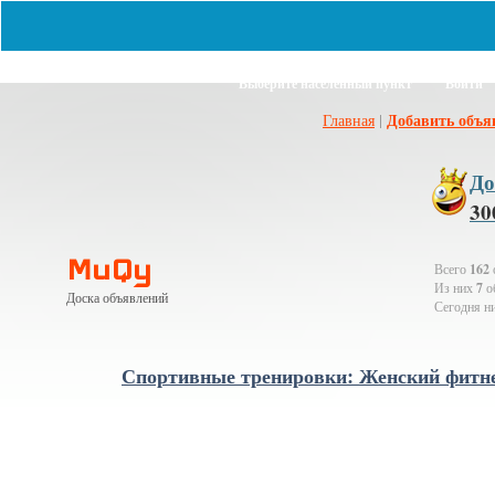
Выберите населённый пункт
Войти
|
Добавить объя
Главная
До
30
MuQy
Всего
162
Из них
7
о
Доска объявлений
Сегодня н
Спортивные тренировки: Женский фитн