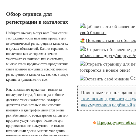
Обзор сервиса для
регистрации в каталогах
свой блокнот
Набирать высоту могут все! Этот слоган
заслуженно носит название проекта для
Пожаловаться на объявл
автоматической регистрации в каталогах
и досках объявлений. Как ни странно, но
после того как алгоритмы начали
объявление другу/подруге/с
ужесточаться поисковыми системами,
многие стали предпочитать продвижение
сайта помимо покупных ссылок именно
(откроется в новом окне)
регистрацию в каталогах, так как в мире
Ос
кризис, а кушать хотят все.
Как показывает практика - только за
Поисковые теги для данног
последние 4 года, было создано более
тюменских
грузового
акку
десятков тысяч каталогов, которые
аккумуляторов
надёжный
к
держатся сравнительно на неплохих
позициях и где трафик является очень
рентабельным, с точки зрения купли или
продажи услуг, товаров. Конечно для
Предыдущее объя
продвижения используются не только
каталоги или доски, многие уже давно
научились пользоваться биржами ссылок