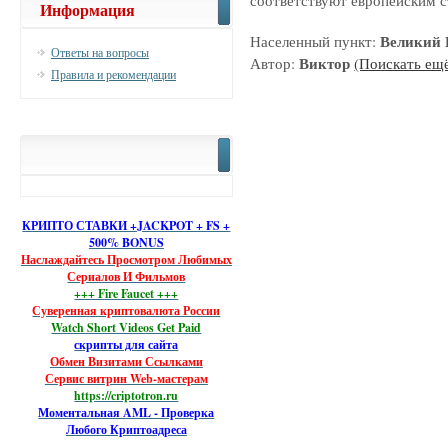
Информация
Великий 
Населенный пункт:
Ответы на вопросы
Виктор
Автор:
(Поискать ещё
Правила и рекомендации
КРИПТО СТАВКИ +JACKPOT + FS +
500% BONUS
Наслаждайтесь Просмотром Любимых
Сериалов И Фильмов
+++ Fire Faucet +++
Суверенная криптовалюта России
Watch Short Videos Get Paid
скрипты для сайта
Обмен Визитами Ссылками
Сервис витрин Web-мастерам
https://criptotron.ru
Моментальная AML - Проверка
Любого Криптоадреса