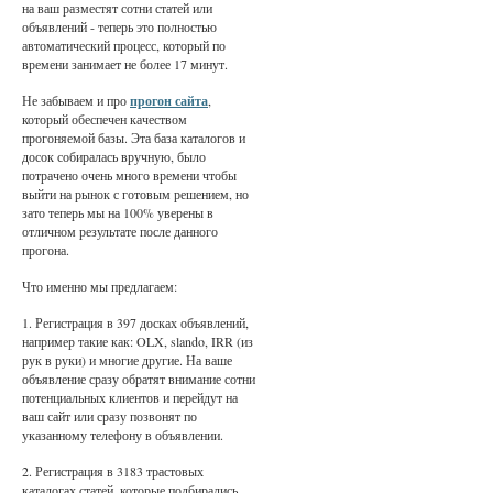
на ваш разместят сотни статей или
объявлений - теперь это полностью
автоматический процесс, который по
времени занимает не более 17 минут.
Не забываем и про
прогон сайта
,
который обеспечен качеством
прогоняемой базы. Эта база каталогов и
досок собиралась вручную, было
потрачено очень много времени чтобы
выйти на рынок с готовым решением, но
зато теперь мы на 100% уверены в
отличном результате после данного
прогона.
Что именно мы предлагаем:
1. Регистрация в 397 досках объявлений,
например такие как: OLX, slando, IRR (из
рук в руки) и многие другие. На ваше
объявление сразу обратят внимание сотни
потенциальных клиентов и перейдут на
ваш сайт или сразу позвонят по
указанному телефону в объявлении.
2. Регистрация в 3183 трастовых
каталогах статей, которые подбирались