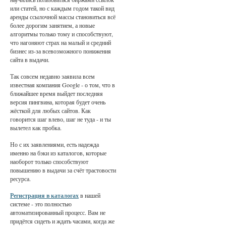
или статей, но с каждым годом такой вид
аренды ссылочной массы становиться всё
более дорогим занятием, а новые
алгоритмы только тому и способствуют,
что нагоняют страх на малый и средний
бизнес из-за всевозможного понижения
сайта в выдачи.
Так совсем недавно заявила всем
известная компания Google - о том, что в
ближайшее время выйдет последняя
версия пингвина, которая будет очень
жёсткой для любых сайтов. Как
говорится шаг влево, шаг не туда - и ты
вылетел как пробка.
Но с их заявлениями, есть надежда
именно на бэки из каталогов, которые
наоборот только способствуют
повышению в выдачи за счёт трастовости
ресурса.
Регистрация в каталогах
в нашей
системе - это полностью
автоматизированный процесс. Вам не
придётся сидеть и ждать часами, когда же