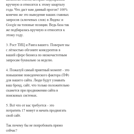
вручную и относятся к этому кварталу
года. Что даст вам данный прогон? 100%
конечно же это выведение ваших главных
запросов (ключевых слов) в Яндекс и
Google на топовые позиции. Ведь база так
же подбиралась вручную и относится к
этому году.
3. Рост ТИЦ и Ранга вашего. Поверьте вы
с лёгкостью обгоните конкурентов в
вашей сфере бизнеса по низкочастотным
запросам буквально за неделю.
4. Пожалуй самый приятный момент - это
повышение поведенческого фактора (ПФ)
для вашего сайта. Люди будут узнавать
ваш бренд, сайт, что только положительно
скажется при продвижении сайта в
поисковых системах.
5. Всё что от вас требуется - это
потратить 17 минут и начать продвигать
свой сайт.
Так почему бы не попробовать прямо
сейчас?